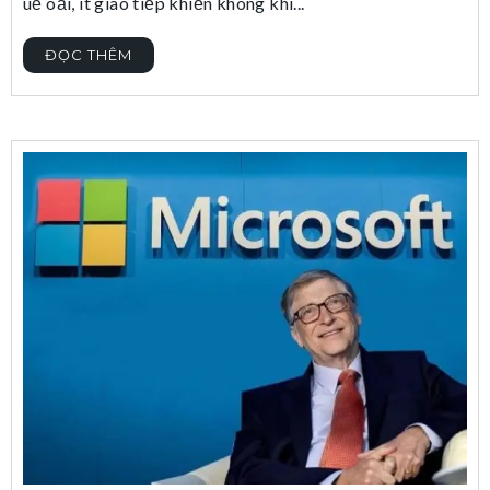
uể oải, ít giao tiếp khiến không khí...
ĐỌC THÊM