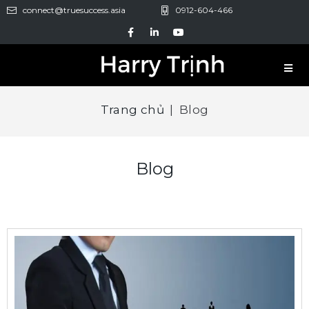
connect@truesuccess.asia
0912-604-466
Trang chủ
|
Blog
Blog