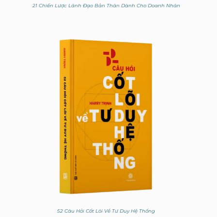
21 Chiến Lược Lãnh Đạo Bản Thân Dành Cho Doanh Nhân
52 Câu Hỏi Cốt Lõi Về Tư Duy Hệ Thống