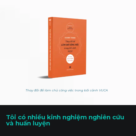
Thay đổi để làm chủ công việc trong bối cảnh VUCA
Tôi có nhiều kinh nghiệm nghiên cứu
và huấn luyện