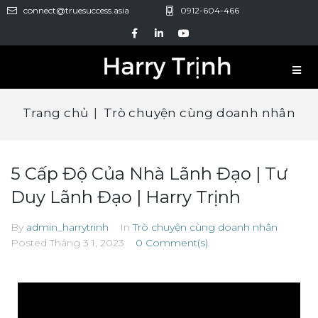
connect@truesuccess.asia
0912-604-466
Trang chủ
|
Trò chuyện cùng doanh nhân
5 Cấp Độ Của Nhà Lãnh Đạo | Tư
Duy Lãnh Đạo | Harry Trịnh
By
admin_harrytrinh
In
Trò chuyện cùng doanh nhân
Posted
Tháng 3 1, 2023
0 Comment(s)