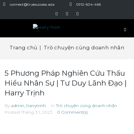
connect@truesuccess.asia
0912-604-466
Trang chủ
|
Trò chuyện cùng doanh nhân
5 Phương Pháp Nghiên Cứu Thấu
Hiểu Nhân Sự | Tư Duy Lãnh Đạo |
Harry Trịnh
By
admin_harrytrinh
In
Trò chuyện cùng doanh nhân
Posted
Tháng 3 1, 2023
0 Comment(s)