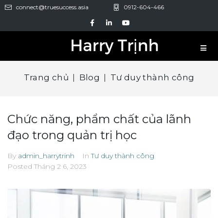
connect@truesuccess.asia
0912-604-466
Trang chủ
|
Blog
|
Tư duy thành công
Chức năng, phẩm chất của lãnh
đạo trong quản trị học
By
admin_harrytrinh
In
Tư duy thành công
Posted
Tháng 2 6, 2023