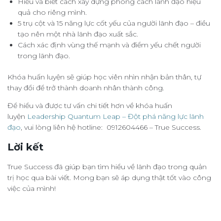
Hiểu và biết cách xây dựng phong cách lãnh đạo hiệu
quả cho riêng mình.
5 trụ cột và 15 năng lực cốt yếu của người lãnh đạo – điều
tạo nên một nhà lãnh đạo xuất sắc.
Cách xác định vùng thế mạnh và điểm yếu chết người
trong lãnh đạo.
Khóa huấn luyện sẽ giúp học viên nhìn nhận bản thân, tự
thay đổi để trở thành doanh nhân thành công.
Để hiểu và được tư vấn chi tiết hơn về khóa huấn
luyện
Leadership Quantum Leap – Đột phá năng lực lãnh
đạo
, vui lòng liên hệ hotline: 0912604466 – True Success.
Lời kết
True Success đã giúp bạn tìm hiểu về lãnh đạo trong quản
trị học qua bài viết. Mong bạn sẽ áp dụng thật tốt vào công
việc của mình!